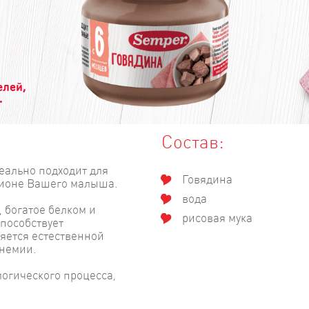
елей,
.
Состав:
еально подходит для
Говядина
ционе Вашего малыша.
вода
 богатое белком и
рисовая мука
пособствует
яется естественной
немии.
огического процесса,