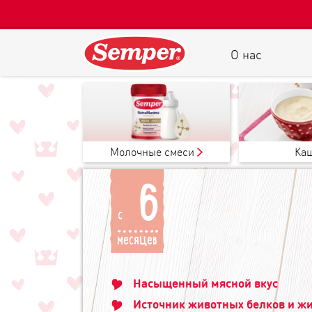
О нас
Молочные смеси
Ка
6
c
месяцев
Насыщенный мясной вкус
Источник животных белков и ж