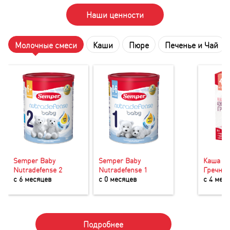
Наши ценности
Молочные смеси
Каши
Пюре
Печенье и Чай
Semper Baby
Semper Baby
Каша Б
Nutradefense 2
Nutradefense 1
Гречнев
с 6 месяцев
с 0 месяцев
с 4 мес
Подробнее