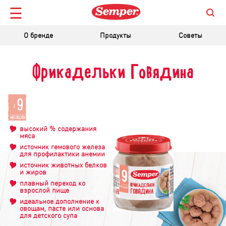
☰
О бренде
Продукты
Советы
Фрикадельки Говядина
9
c
месяцев
высокий % содержания
мяса
источник гемового железа
для профилактики анемии
источник животных белков
и жиров
плавный переход ко
взрослой пище
идеальное дополнение к
овощам, пасте или основа
для детского супа