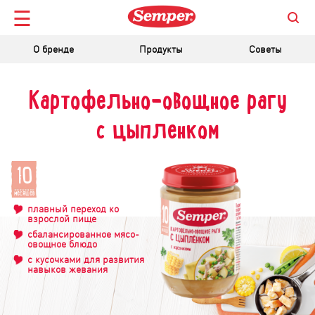
☰
О бренде
Продукты
Советы
Картофельно-овощное рагу
с цыпленком
10
c
месяцев
плавный переход ко
взрослой пище
сбалансированное мясо-
овощное блюдо
с кусочками для развития
навыков жевания